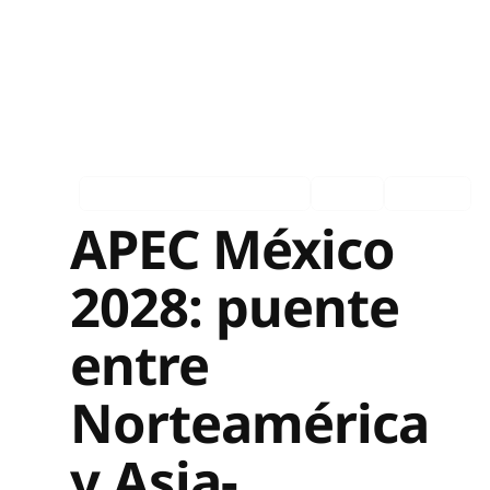
Asociados en los medios
Ingles
Español
APEC México
2028: puente
entre
Norteamérica
y Asia-