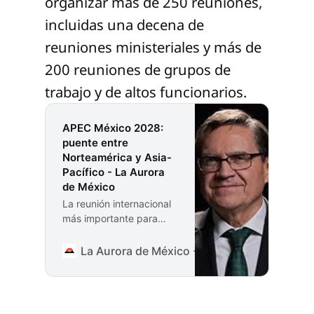
organizar más de 250 reuniones,
incluidas una decena de
reuniones ministeriales y más de
200 reuniones de grupos de
trabajo y de altos funcionarios.
APEC México 2028:
puente entre
Norteamérica y Asia-
Pacífico - La Aurora
de México
La reunión internacional
más importante para
México durante el actual
sexenio será la cumbre
La Aurora de México - Información para deci
de líderes de APEC en
2028. Ser anfitrión de
APEC significa organizar
más de 250 reuniones,