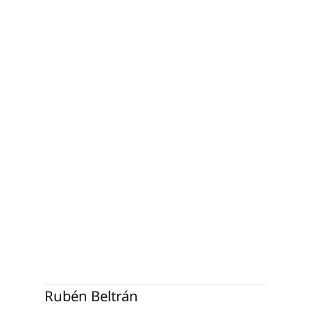
bén 
ltrán
Rubén Beltrán