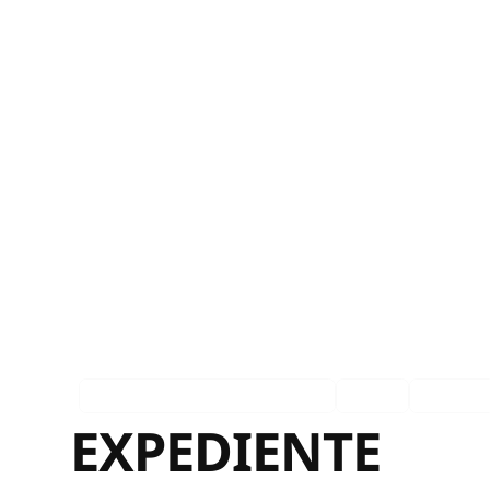
EXP Estados Unidos Private
Ingles
Español
EXPEDIENTE