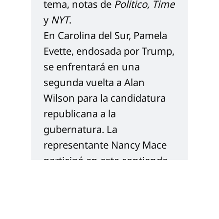
tema, notas de 
Politico
, 
Time
y 
NYT
.
En Carolina del Sur, Pamela 
Evette, endosada por Trump, 
se enfrentará en una 
segunda vuelta a Alan 
Wilson para la candidatura 
republicana a la 
gubernatura. La 
representante Nancy Mace 
participó en esta contienda, 
pero quedó en quinto lugar. 
Mace provocó la enemistad 
de Trump por su apoyo a la 