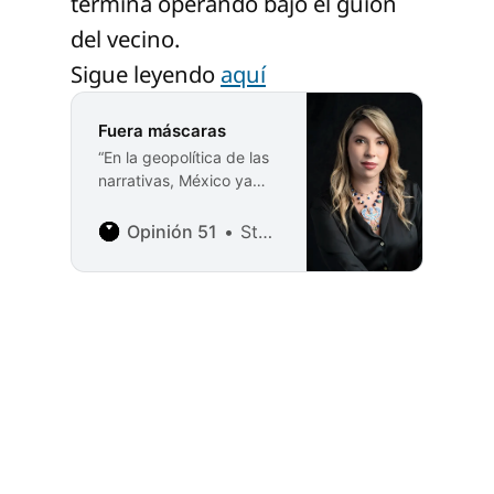
termina operando bajo el guion
del vecino.
Sigue leyendo
aquí
Fuera máscaras
“En la geopolítica de las
narrativas, México ya
perdió más que la mitad
del territorio: perdió el
Opinión 51
Stephanie Henaro Canales
derecho a contar su
propia historia.”