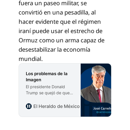
fuera un paseo militar, se
convirtió en una pesadilla, al
hacer evidente que el régimen
iraní puede usar el estrecho de
Ormuz como un arma capaz de
desestabilizar la economía
mundial.
Los problemas de la
Imagen
El presidente Donald
Trump se quejó de que
sus negociaciones con
Irán han sido
El Heraldo de México
José Carreño Figue
obstaculizadas por el
debate interno en
Estados Unidos. Pero el
hecho es que su apoyo