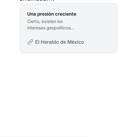
Una presión creciente
Cierto, existen los
intereses geopolíticos
estadounidenses y su ya
vieja demanda de que
El Heraldo de México
José Carreño Figue
México controle a una
delincuencia que parece
desbocada, al grado que
el gobierno Trump
declaró a los cárteles
como un problema para
su seguridad nacional