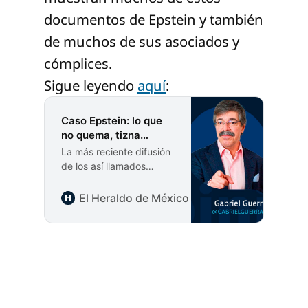
documentos de Epstein y también
de muchos de sus asociados y
cómplices.
Sigue leyendo
aquí
:
Caso Epstein: lo que
no quema, tizna…
La más reciente difusión
de los así llamados
“Archivos de Epstein” ha
generado enorme
El Heraldo de México
Gabriel Guerra
cobertura y revuelo. Eso
era de suponerse. Lo
que sorprende es esta
estrategia de irlos
soltando de a poquito,
como si se quisiera
prolongar la atención al