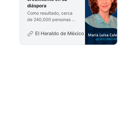
diáspora
Como resultado, cerca
de 240,000 personas —
cerca de un tercio de la
población— fueron
El Heraldo de México
Columna Invitada
desplazadas, lo que
configuró una diáspora
marcada por el
desarraigo, la pérdida y
la fragmentación
territorial