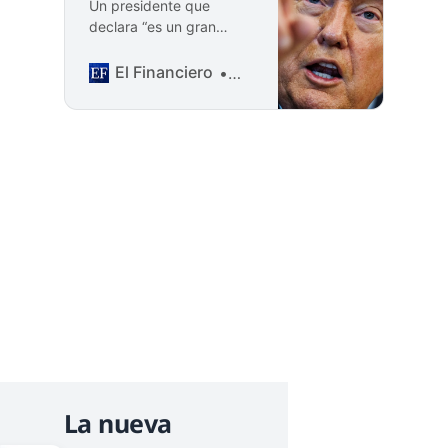
Un presidente que
declara “es un gran
momento para comprar”
o que da giros bruscos
El Financiero
Guido Lara
con sus tarifas abre un
boquete al uso de
información privilegiada.
La nueva