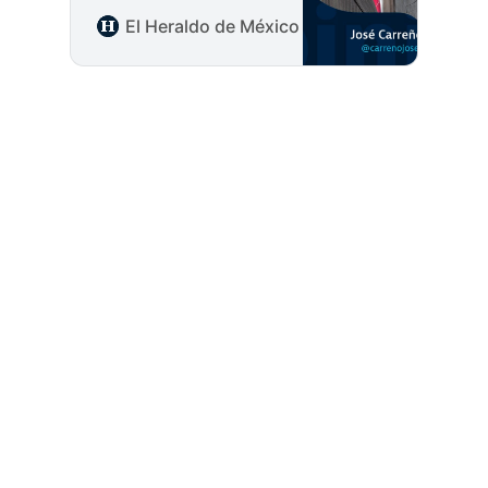
las monarquías y estas
El Heraldo de México
José Carreño Figue
por regímenes
representativos y
constitucionales
La nueva
disputa por
Fausto Carvajal / La
el suelo