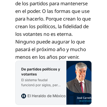
de los partidos para mantenerse
en el poder. O las formas que use
para hacerlo. Porque crean lo que
crean los políticos, la fidelidad de
los votantes no es eterna.
Ninguno puede augurar lo que
pasará el próximo año y mucho
menos en los años por venir.
De partidos políticos y
votantes
El sistema feudal
funcionó por siglos, pero
luego fue sustituido por
las monarquías y estas
El Heraldo de México
José Carreño Figue
por regímenes
representativos y