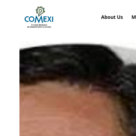
About Us
M