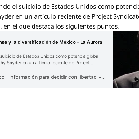
ndo el suicidio de Estados Unidos como potenci
der en un artículo reciente de Project Syndicate
 en el que destaca los siguientes puntos.
nse y la diversificación de México - La Aurora
suicidio de Estados Unidos como potencia global,
hy Snyder en un artículo reciente de Project
ca’s Superpower Suicide”, en el que destaca los
sastrosa guerra de Trump en Irán es un síntoma de la
o - Información para decidir con libertad
Gerardo Traslo
mocracia estadounidense. Estados Unidos gasta