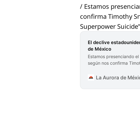
/ Estamos presencia
confirma Timothy Sny
Superpower Suicide”,
El declive estadounide
de México
Estamos presenciando el 
según nos confirma Timot
Syndicate titulado “Ameri
siguientes puntos: La de
La Aurora de Méxic
descomposición de la de
miles de