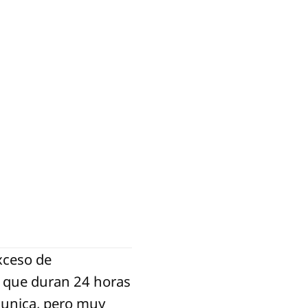
xceso de
os que duran 24 horas
omunica, pero muy