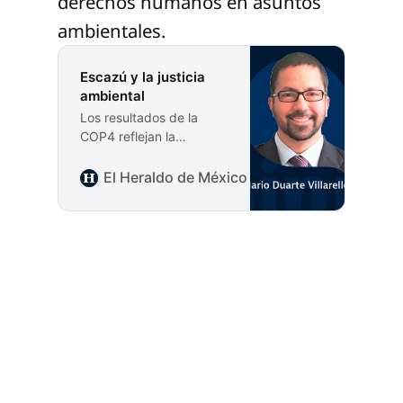
derechos humanos en asuntos
ambientales.
Escazú y la justicia
ambiental
Los resultados de la
COP4 reflejan la
urgencia de materializar
los pilares del tratado:
El Heraldo de México
Columna Invitada
acceso a la información,
participación pública y
justicia ambiental