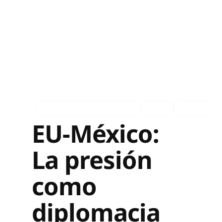
Asociados en los medios
Ingles
Español
EU-México:
La presión
como
diplomacia