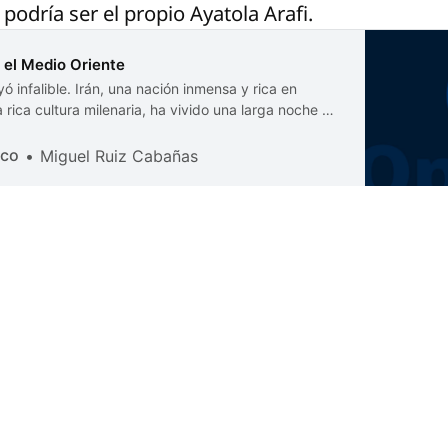
odría ser el propio Ayatola Arafi.
 el Medio Oriente
ó infalible. Irán, una nación inmensa y rica en
 rica cultura milenaria, ha vivido una larga noche de
empobrecimiento, y aislamiento internacional bajo el
ico
Miguel Ruiz Cabañas