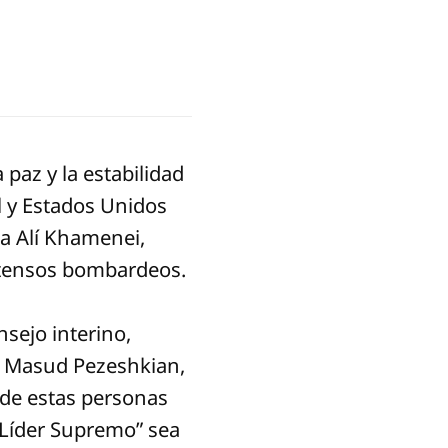
paz y la estabilidad
l y Estados Unidos
la Alí Khamenei,
intensos bombardeos.
sejo interino,
s, Masud Pezeshkian,
 de estas personas
 “Líder Supremo” sea