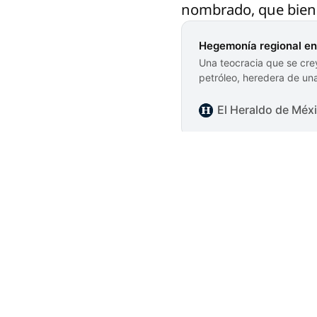
nombrado, que bien p
Hegemonía regional en
Una teocracia que se crey
petróleo, heredera de una
oscurantismo, represión, 
régimen de los ayatolas
El Heraldo de Méx