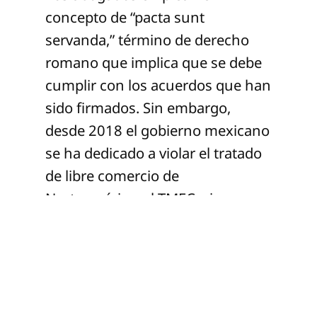
concepto de “pacta sunt
servanda,” término de derecho
romano que implica que se debe
cumplir con los acuerdos que han
sido firmados. Sin embargo,
desde 2018 el gobierno mexicano
se ha dedicado a violar el tratado
de libre comercio de
Norteamérica, el TMEC, sin
siquiera percatarse de ello. Fue
así como se prohibió la
importación de ciertos productos
agrícolas, se pararon proyectos de
inversión en energía, se