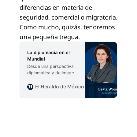
diferencias en materia de
seguridad, comercial o migratoria.
Como mucho, quizás, tendremos
una pequeña tregua.
La diplomacia en el
Mundial
Desde una perspectiva
diplomática y de imagen,
se ve raro. No es
habitual que el jefe de
El Heraldo de México
Beata Wojna
Estado o de gobierno del
país que organiza un
Mundial no participe en
la inauguración, salvo
que existiera una razón
muy seria de carácter
político, de seguridad o
de agenda