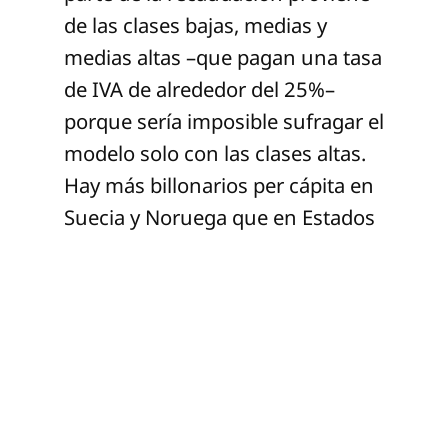
de las clases bajas, medias y
medias altas –que pagan una tasa
de IVA de alrededor del 25%–
porque sería imposible sufragar el
modelo solo con las clases altas.
Hay más billonarios per cápita en
Suecia y Noruega que en Estados
Unidos.
En México, se han implementado
políticas contrarias a las
economías de mercado social
escandinavas. No se han
construido redes de seguridad
social; basta recordar la