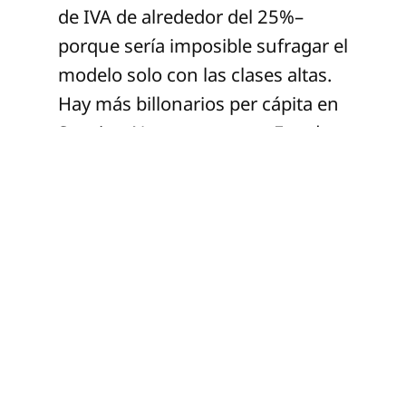
de IVA de alrededor del 25%–
porque sería imposible sufragar el
modelo solo con las clases altas.
Hay más billonarios per cápita en
Suecia y Noruega que en Estados
Unidos.
En México, se han implementado
políticas contrarias a las
economías de mercado social
escandinavas. No se han
construido redes de seguridad
social; basta recordar la
destrucción del sistema público
de salud, del programa de