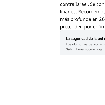
contra Israel. Se con
libanés. Recordemos q
más profunda en 26 
pretenden poner fin 
La seguridad de Israel 
Los últimos esfuerzos em
Salam tienen como objetiv
libanés, salvaguardar el 
reciente llamada telefóni
El Siglo de Torreó