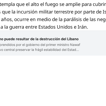
templa que el alto el fuego se amplie para cubrir 
ue la incursión militar terrestre por parte de Is
años, ocurre en medio de la parálisis de las ne
a la guerra entre Estados Unidos e Irán.
no puede resultar de la destrucción del Líbano
prendidos por el gobierno del primer ministro Nawaf
o central preservar la frágil estabilidad del Estado
diálogo nacional y evitar una mayor escalada. Tras la
ca entre el presidente Joseph Aoun y el…
n
JORGE ÁLVAREZ FUENTES