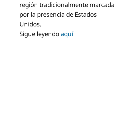
región tradicionalmente marcada
por la presencia de Estados
Unidos.
Sigue leyendo
aquí
Latinoamérica: EUA vs
China - El Sol de
México | Noticias,
Deportes, Gossip,
Columnas
Entérate de las noticias
nacionales e
internacionales que
están cambiando al
OEM
Luis Carriles
mundo; deportes,
espectáculos, política,
cultura y todo lo que
necesitas saber en el día
a día.