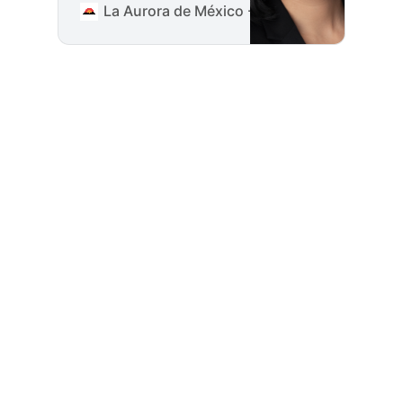
accesible. No exigía
La Aurora de México - Información para deci
grandes inversiones,
equipamiento
especializado ni
membresías exclusivas.
Bastaba una pelota, una
calle, un patio o una
cancha improvisada.
Durante décadas,
también bastaba una
televisión para compartir
un partido con amigos,
vecinos o clientes. Sin
embargo, algo cambió.
El deporte
Los
extremos en