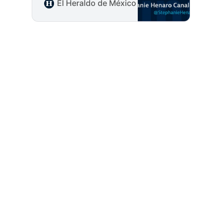
del Caribe. En esa isla se
El Heraldo de México
Columna Invitada
cruzan presión
energética, deterioro
económico
La nueva
disputa por
Fausto Carvajal / La
el suelo
historia geopolítica