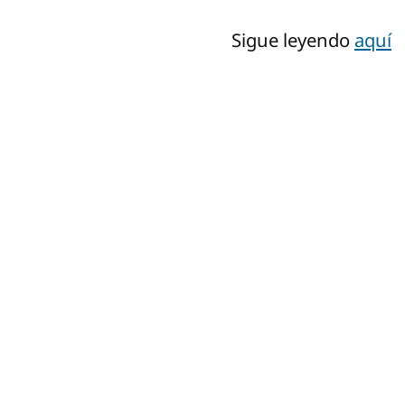
Sigue leyendo
aquí
tro
La mu