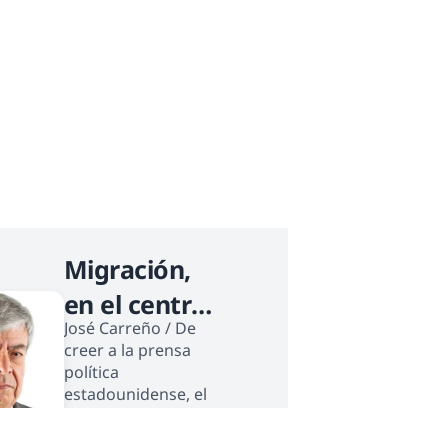
Migración,
en el centro
José Carreño / De
del debate
creer a la prensa
política
estadounidense, el
secretario de
Seguridad Nacional