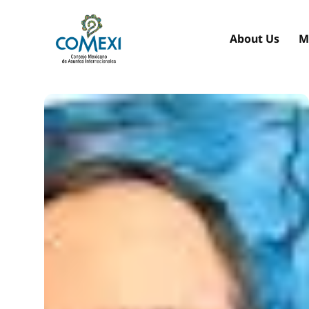
About Us
M