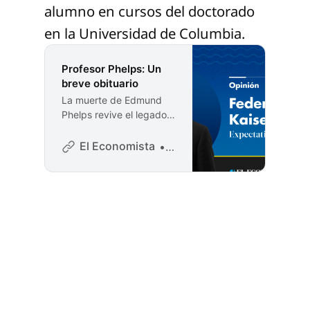
alumno en cursos del doctorado
en la Universidad de Columbia.
Profesor Phelps: Un
breve obituario
La muerte de Edmund
Phelps revive el legado
del Nobel que
revolucionó la
El Economista
Federico Rubli Kaiser
macroeconomía con
expectativas racionales,
inflación, desempleo,
innovación y