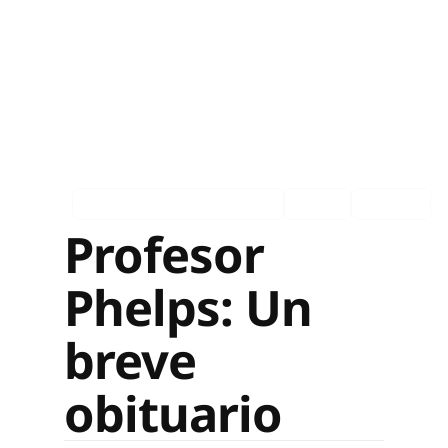
Asociados en los medios
Ingles
Español
Profesor
Phelps: Un
breve
obituario