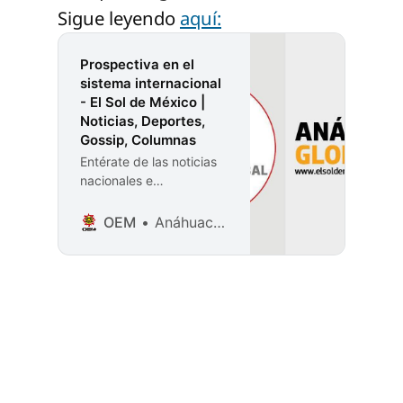
Sigue leyendo
aquí:
Prospectiva en el
sistema internacional
- El Sol de México |
Noticias, Deportes,
Gossip, Columnas
Entérate de las noticias
nacionales e
internacionales que
están cambiando al
OEM
Anáhuac Global
mundo; deportes,
espectáculos, política,
cultura y todo lo que
necesitas saber en el día
a día.