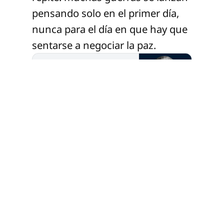
pensando solo en el primer día,
nunca para el día en que hay que
sentarse a negociar la paz.
Qué fácil es empezar
una guerra; qué difícil
terminarla
Pero no hay alternativa:
tiene que alcanzarse un
acuerdo, porque la
opción es la continuación
El Heraldo de México
Miguel Ruiz Cabaña
de una guerra que
Estados Unidos no
puede ganar, con costos
que ya no quiere seguir
pagando. Este es el
momento clave de los
mediadores, Pakistán y
Catar