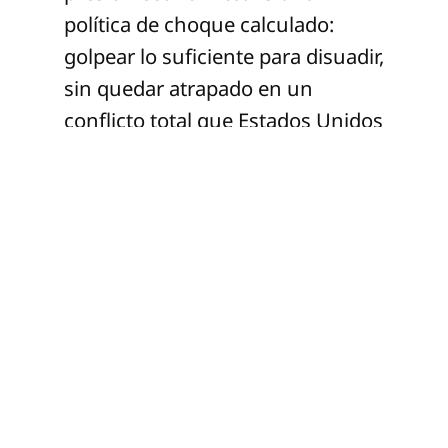
política de choque calculado:
golpear lo suficiente para disuadir,
sin quedar atrapado en un
conflicto total que Estados Unidos
no desea administrar a largo
plazo.
La relación con Irán ilustra con
claridad este nuevo equilibrio
inestable. Teherán ha dejado de
ser únicamente el objeto de
sanciones o de negociaciones
nucleares intermitentes para
convertirse en el antagonista