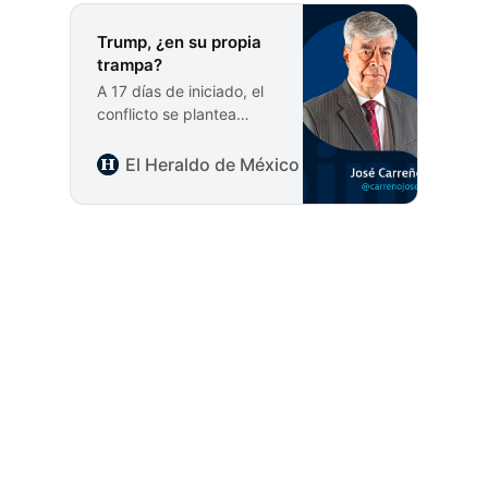
Trump, ¿en su propia
trampa?
A 17 días de iniciado, el
conflicto se plantea
como uno de larga
duración, a menos que el
El Heraldo de México
José Carreño Figue
Presidente de EU
declare unilateralmente
la victoria