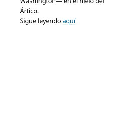
Washington— en el hielo del
Ártico.
Sigue leyendo
aquí
La nueva
disputa por