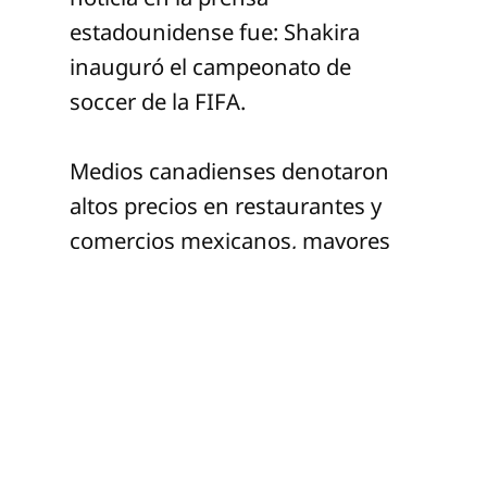
estadounidense fue: Shakira
inauguró el campeonato de
soccer de la FIFA.
Medios canadienses denotaron
altos precios en restaurantes y
comercios mexicanos, mayores
que en Canadá y para los turistas
que hablan inglés. El encabezado
internacional citado en distintos
continentes describió a una
selección iraní que “duerme en
México y juega en América”.
Siendo los jugadores de Irán