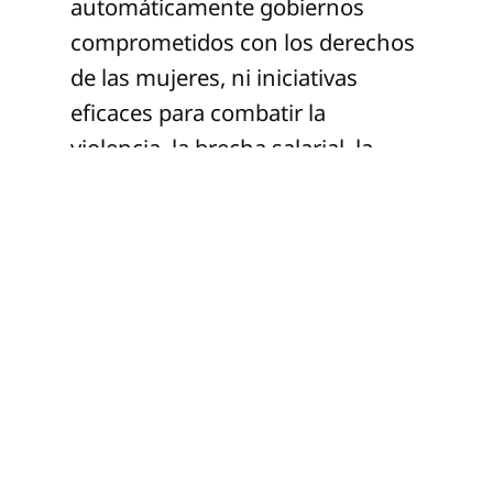
automáticamente gobiernos
comprometidos con los derechos
de las mujeres, ni iniciativas
eficaces para combatir la
violencia, la brecha salarial, la
precarización laboral o la carga
desproporcionada de cuidados.
En la práctica, la vida de las
mujeres no está siendo
beneficiada porque estas mujeres
estén en los cargos públicos.
Comparar a México con países
como Suecia o España