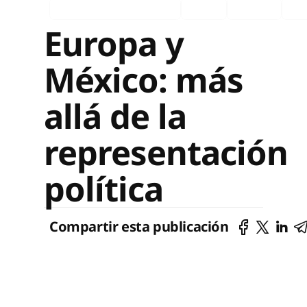
Comexi en los medios
Ingles
Español
AG 
Europa y
México: más
allá de la
representación
política
Compartir esta publicación