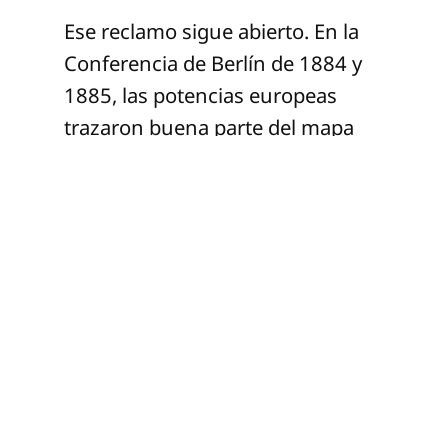
Ese reclamo sigue abierto. En la
Conferencia de Berlín de 1884 y
1885, las potencias europeas
trazaron buena parte del mapa
africano sin presencia africana.
Primero se dibujó la frontera y
después se obligó a los pueblos a
vivir dentro de ella. Europa no
solo controló territorio. También
controló espacio, lenguaje,
memoria y mirada. Nombró a
África como atraso para justificar
el saqueo. Inventó jerarquías
raciales para convertir cuerpos en