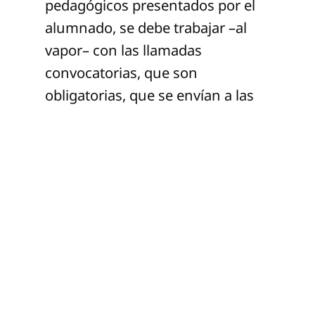
pedagógicos presentados por el
alumnado, se debe trabajar –al
vapor– con las llamadas
convocatorias, que son
obligatorias, que se envían a las
escuelas donde se pretende paliar
y coadyuvar con el mejoramiento
a los problemas sociales que se
viven día a día debido a la
descomposición social que el
gobierno no ha sabido resolver
desde hace décadas, donde,
además, los responsables no solo
son los que gobiernan hoy, sino