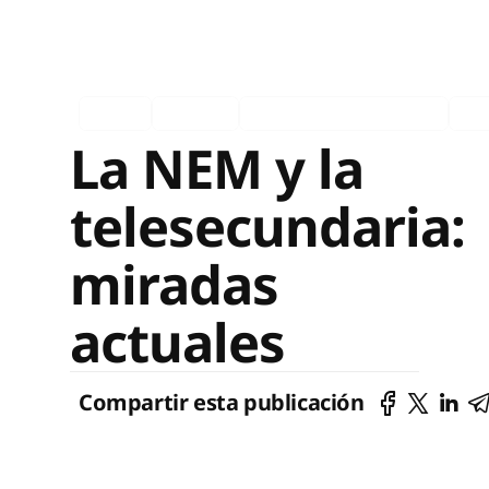
Ingles
Español
Comexi en los medios
AG 
La NEM y la
telesecundaria:
miradas
actuales
Compartir esta publicación