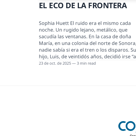
EL ECO DE LA FRONTERA
Sophia Huett El ruido era el mismo cada
noche. Un rugido lejano, metálico, que
sacudía las ventanas. En la casa de doña
María, en una colonia del norte de Sonora
nadie sabía si era el tren o los disparos. Su
hijo, Luis, de veintidós años, decidió irse “a
otro lado” porque en el taller donde
23 de oct. de 2025 — 3 min read
trabajaba ya no quedaban clientes: la
carretera se volvió zona de nadie. En men
de dos años, el negocio cerró, el transpor
subió de precio y los camiones dejaron de
llegar por miedo a los bloqueos. L