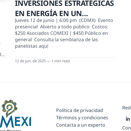
INVERSIONES ESTRATÉGICAS
EN ENERGÍA EN UN
Jueves 12 de junio | 6:00 pm (CDMX) Evento
ENTORNO DE TENSIÓN
presencial Abierto a todo público Costos:
COMERCIAL
$250 Asociados COMEXI | $450 Público en
general Consulta la semblanza de las
,
panelistas aquí
l
12 de jun. de 2025 — 1 min read
os
te
Red
Política de privacidad
Términos y condiciones
Contacta a un experto
Con