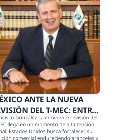
ÉXICO ANTE LA NUEVA
EVISIÓN DEL T-MEC: ENTRE
co González La inminente revisión del
OS RETOS Y LAS
EC llega en un momento de alta tensión
PORTUNIDADES
bal. Estados Unidos busca fortalecer su
ición comercial endureciendo aranceles y