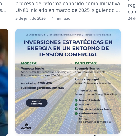
o
proceso de reforma conocido como Iniciativa
reg
s
UN80 iniciado en marzo de 2025, siguiendo el
con
camino trazado por la Agenda 2030 para el
en 
5 de jun. de 2026 — 4 min read
24 d
ción
Desarrollo Sostenible y el Pacto para el
aut
Futuro. Las reuniones periódicas de
las
negociación entre los 193 Estados miembros
del
sobre las medidas que deberán adoptarse
se c
para reformar a la ONU son una evidencia
ello