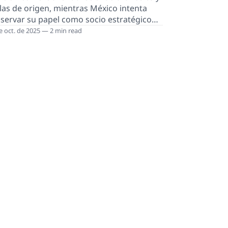
las de origen, mientras México intenta
servar su papel como socio estratégico
la región. En este entorno, el sector de
e oct. de 2025 — 2 min read
opartes —responsable de más del 20 % de
 exportaciones nacionales y pieza esencial
 entramado automotriz norteamericano—
oloca en el centro de la revisión. Frente a
, el país en