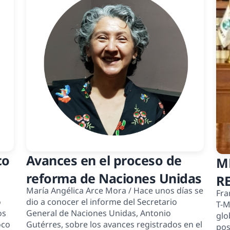
co
Avances en el proceso de
M
reforma de Naciones Unidas
R
María Angélica Arce Mora / Hace unos días se
Francis
L
o
dio a conocer el informe del Secretario
T-M
os
General de Naciones Unidas, Antonio
O
glo
oco
Gutérres, sobre los avances registrados en el
pos