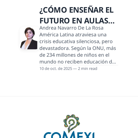
donde trabajaba ya no quedaban
¿CÓMO ENSEÑAR EL
clientes: la carretera se volvió
zona de nadie. En menos de dos
FUTURO EN AULAS
años, el negocio cerró, el
Andrea Navarro De La Rosa
transporte subió de precio y los
DEL PASADO?
América Latina atraviesa una
camiones dejaron de llegar por
crisis educativa silenciosa, pero
miedo a los bloqueos. L
devastadora. Según la ONU, más
de 234 millones de niños en el
mundo no reciben educación de
calidad, y una gran parte
10 de oct. de 2025 — 2 min read
pertenece a nuestra región. En
México, tres de cada diez
personas aún viven en
condiciones de pobreza (El País,
2025), y el IMCO advierte que la
falta de salud, educación y
nutrición suficientes limita el
desarrollo humano de toda una
generación. A cinco años de la
pandemia, los efectos sig