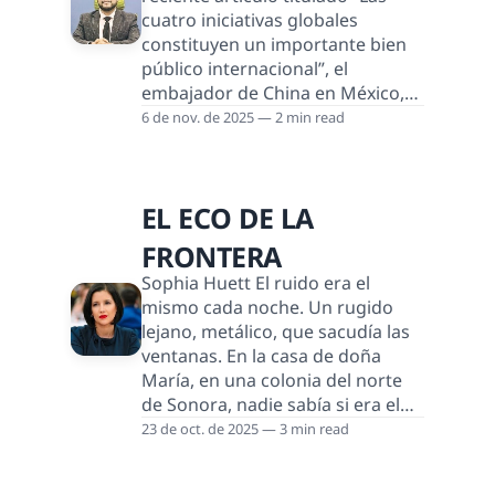
una vez más su capacidad de
cuatro iniciativas globales
maniobra frente a un Estados
constituyen un importante bien
Unidos que parece más react
público internacional”, el
embajador de China en México,
Chen Daojiang, recordó que la
6 de nov. de 2025 — 2 min read
cooperación internacional no es
una opción moral, sino una
necesidad práctica –algo que el
EL ECO DE LA
mundo parece haber olvidado. En
tiempos de crisis climática,
FRONTERA
inequidades económicas y
Sophia Huett El ruido era el
tensiones geopolíticas, el destino
mismo cada noche. Un rugido
común de la humanidad depende
lejano, metálico, que sacudía las
cada vez más de nuestra
ventanas. En la casa de doña
capacidad para producir y p
María, en una colonia del norte
de Sonora, nadie sabía si era el
tren o los disparos. Su hijo, Luis,
23 de oct. de 2025 — 3 min read
de veintidós años, decidió irse “al
otro lado” porque en el taller