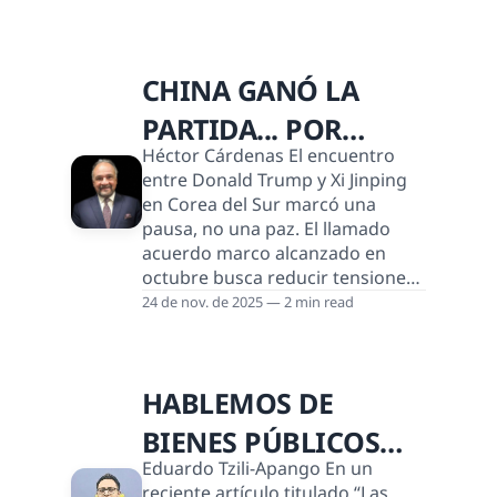
a menudo depende de
tecnologías complejas o
“tecnologías duras”,
CHINA GANÓ LA
especialmente en el sector
energético, como robótica,
PARTIDA... POR
sensores, tecnologías de energía
Héctor Cárdenas El encuentro
limpia y biotecnología, que
AHORA
entre Donald Trump y Xi Jinping
requieren inversiones intensivas
en Corea del Sur marcó una
en investigación y desarrollo
pausa, no una paz. El llamado
(I+D). Sin embargo, la innovación
acuerdo marco alcanzado en
tambi
octubre busca reducir tensiones
después de meses de amenazas
24 de nov. de 2025 — 2 min read
de nuevos aranceles, controles
de exportación y restricciones
sobre tierras raras. Pero más que
HABLEMOS DE
un pacto sustantivo, es una
tregua táctica: una forma de
BIENES PÚBLICOS
comprar tiempo. Y, en esta
Eduardo Tzili-Apango En un
jugada, China ha demostrado
GLOBALES
reciente artículo titulado “Las