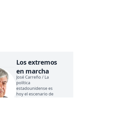
Los extremos
en marcha
José Carreño / La
política
estadounidense es
hoy el escenario de
una pugna peculiar:
izquierda contra
derecha, con un
5 de ago. de 2026 — 1 min