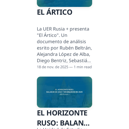
EL ÁRTICO
La UER Rusia + presenta
"El Ártico". Un
documento de análisis
esrito por Rubén Beltrán,
Alejandra López de Alba,
Diego Bentriz, Sebastián
Garfias, Rainer Matos y
18 de nov. de 2025 — 1 min read
Paulina Palencia.
El_Ártico (2)El_Ártico
(2).pdf5 MBdownload-
circle
EL HORIZONTE
RUSO: BALANCE