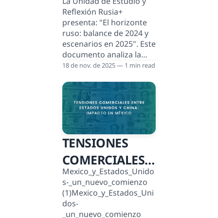
La Unidad de Estudio y
DE 2024 Y
Reflexión Rusia+
ESCENARIOS EN
presenta: "El horizonte
ruso: balance de 2024 y
2025
escenarios en 2025". Este
documento analiza la
situación de Rusia al
18 de nov. de 2025 — 1 min read
cierre de 2024 y sus
perspectivas para 2025,
abordando desafíos
económicos,
geopolíticos y el conflicto
en Ucrania. Se destacan
TENSIONES
las presiones internas
por la guerra, el impacto
COMERCIALES
de sanciones y el papel
Mexico_y_Estados_Unido
de actores clave como
ENTRE ESTADOS
s-_un_nuevo_comienzo
Siria, Asia Central, China,
UNIDOS Y
(1)Mexico_y_Estados_Uni
Europa y la OTAN,
dos-
Estados Unidos y
CHINA:
_un_nuevo_comienzo
América Latina.