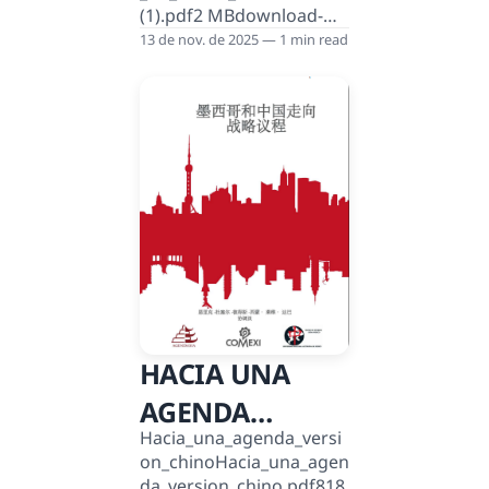
IMPACTO EN
(1).pdf2 MBdownload-
El_horizonte_ruso._Balan
circle
ce_de_2024_y_es
13 de nov. de 2025 — 1 min read
MÉXICO
HACIA UNA
AGENDA
Hacia_una_agenda_versi
ESTRATÉGICA
on_chinoHacia_una_agen
MÉXICO -
da_version_chino.pdf818