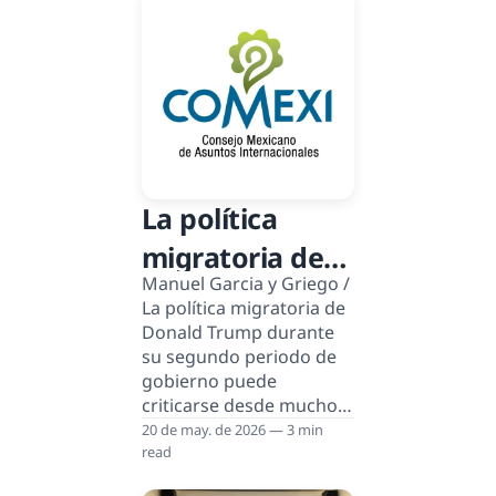
La política
migratoria de
Manuel Garcia y Griego /
Donald Trump
La política migratoria de
Donald Trump durante
su segundo periodo de
gobierno puede
criticarse desde muchos
ángulos por ser
20 de may. de 2026 — 3 min
exagerada, violenta,
read
cruel, y autoritaria. No