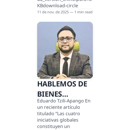
KBdownload-circle
CHINA
11 de nov. de 2025 — 1 min read
HABLEMOS DE
BIENES
Eduardo Tzili-Apango En
PÚBLICOS
un reciente artículo
GLOBALES
titulado “Las cuatro
iniciativas globales
constituyen un