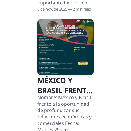
importante bien público
internacional”, el
6 de nov. de 2025 — 2 min read
embajador de China en
México, Chen Daojiang,
recordó que la
cooperación
internacional no es una
opción moral, sino una
necesidad práctica –algo
que el mundo parece
haber olvidado. En
tiempos de crisis
MÉXICO Y
climática, inequidades
económicas y tensiones
BRASIL FRENTE
geopolíticas, el destino
Nombre: México y Brasil
A LA
común de la humanidad
frente a la oportunidad
depende cada vez más
OPORTUNIDAD
de profundizar sus
de nuestra capacidad
relaciones económicas y
para producir y p
DE
comerciales Fecha:
Martes 29 abril